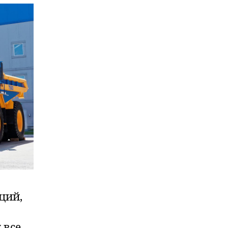
ций,
 все