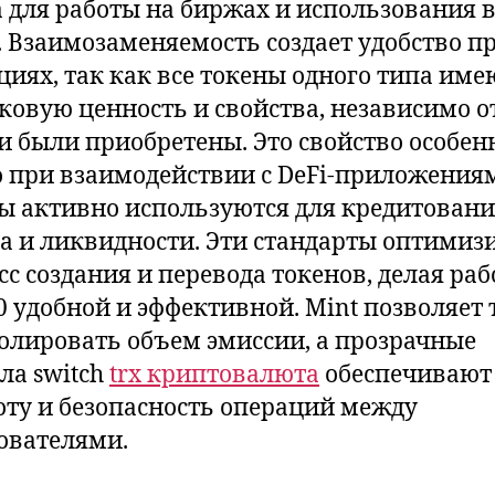
 для работы на биржах и использования 
. Взаимозаменяемость создает удобство п
циях, так как все токены одного типа име
ковую ценность и свойства, независимо от
ни были приобретены. Это свойство особен
 при взаимодействии с DeFi-приложениям
ы активно используются для кредитовани
а и ликвидности. Эти стандарты оптимиз
с создания и перевода токенов, делая раб
0 удобной и эффективной. Mint позволяет 
олировать объем эмиссии, а прозрачные
ла switch
trx криптовалюта
обеспечивают
оту и безопасность операций между
ователями.