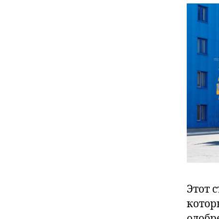
Этот 
котор
одобр