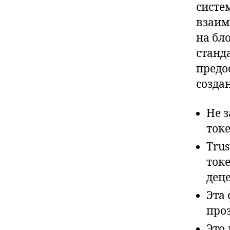
систе
взаим
на бл
станд
предо
созда
Не 
ток
Trus
ток
дец
Эта
проз
Это