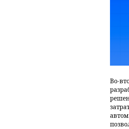
Во-вт
разра
решен
затра
автом
позво