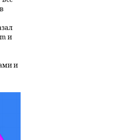
 в
азал
um и
ами и