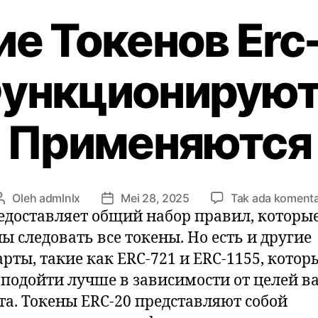
е Токенов Erc
ункционируют
Применяются
Oleh
admlnlx
Mei 28, 2025
Tak ada koment
Penulis
Tanggal
едоставляет общий набор правил, которы
artikel
artikel
ы следовать все токены. Но есть и другие
арты, такие как ERC-721 и ERC-1155, котор
 подойти лучше в зависимости от целей в
та. Токены ERC-20 представляют собой