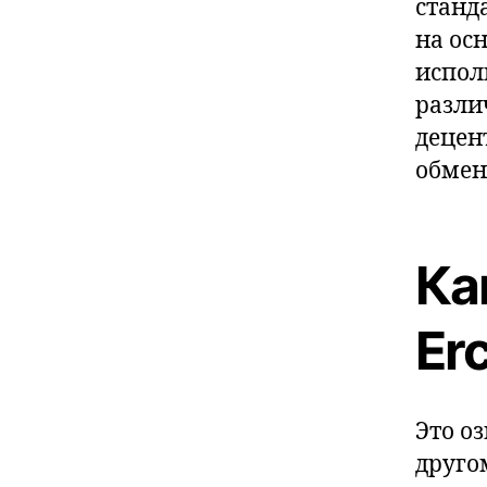
станд
на ос
испол
разли
децен
обмен
Ка
Er
Это о
друго