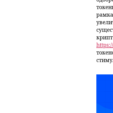
токен
рамка
увели
сущес
крипт
https:
токен
стиму