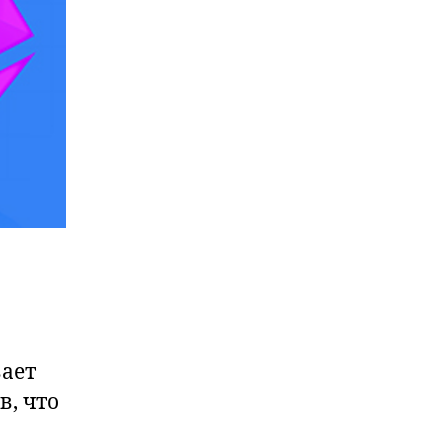
вает
, что