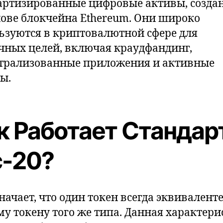
артизированные цифровые активы, созда
нове блокчейна Ethereum. Они широко
ьзуются в криптовалютной сфере для
чных целей, включая краудфандинг,
трализованные приложения и активные
ы.
к Работает Стандар
c-20?
значает, что один токен всегда эквивалент
му токену того же типа. Данная характери