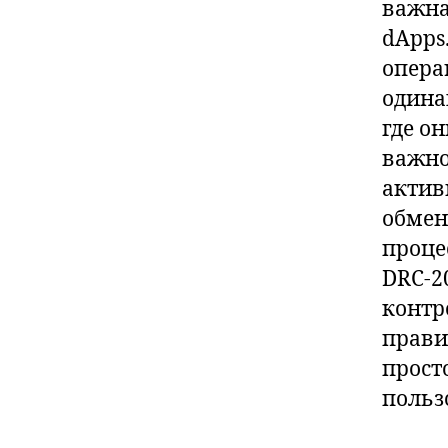
важна
dApps
опера
одина
где о
важно
актив
обмен
процес
DRC-2
контр
прави
прост
польз