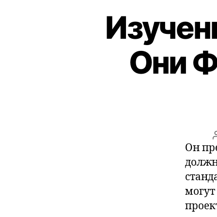
Изучени
Они Ф
Он пр
должн
станд
могут
проек