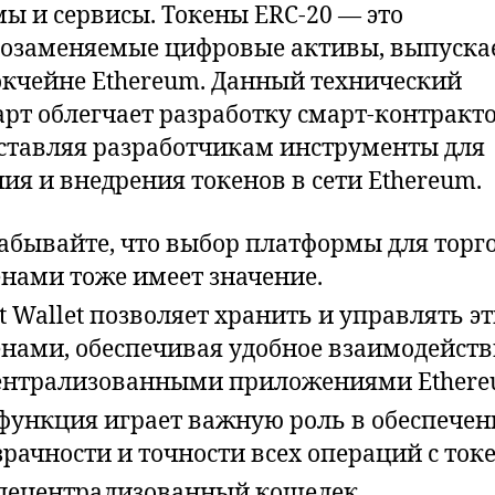
мы и сервисы. Токены ERC-20 — это
озаменяемые цифровые активы, выпуск
окчейне Ethereum. Данный технический
арт облегчает разработку смарт-контракто
ставляя разработчикам инструменты для
ния и внедрения токенов в сети Ethereum.
забывайте, что выбор платформы для торг
енами тоже имеет значение.
t Wallet позволяет хранить и управлять э
енами, обеспечивая удобное взаимодейств
ентрализованными приложениями Ethere
 функция играет важную роль в обеспече
рачности и точности всех операций с ток
 децентрализованный кошелек,