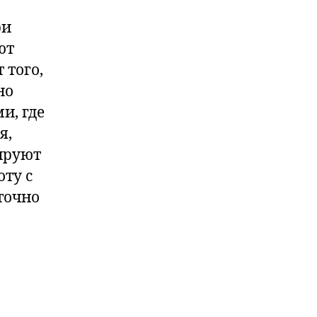
в
ри
ют
 того,
но
и, где
я,
ируют
оту с
точно