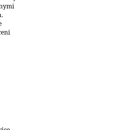
znymi
.
e
ceni