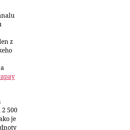
analu
u
den z
skeho
 a
rapay
a
 2 500
ako je
odnoty