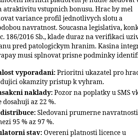
dnoceni hernich platforem je nutne sledovat 
n atraktivitu vstupnich bonusu. Hrac by mel
ovat variance profil jednotlivych slotu a
dobou navratnost. Soucasna legislativa, kon
c. 186/2016 Sb., klade duraz na verifikaci uzi
anu pred patologickym hranim. Kasina inte
rapay musi splnovat prisne podminky identif
lost vyporadani:
Prioritni ukazatel pro hra
dujici okamzity pristup k vyhram.
sakcni naklady:
Pozor na poplatky u SMS v
e dosahuji az 22 %.
distribuce:
Sledovani prumerne navratnosti
ezi 95 % az 97 %.
latorni stav:
Overeni platnosti licence u