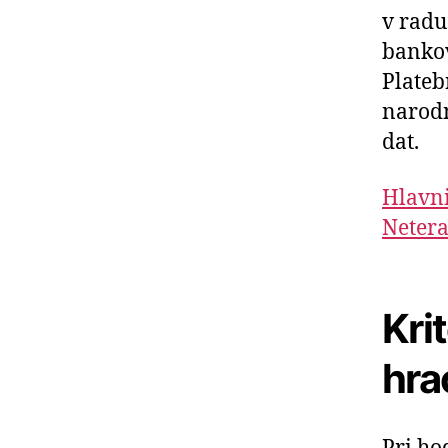
v radu
bankov
Plateb
narodn
dat.
Hlavni
Neter
Kri
hra