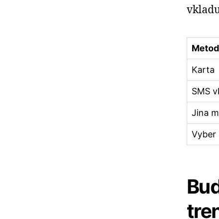
vkladu
Metod
Karta
SMS v
Jina 
Vyber 
Bud
tre