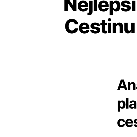
Nejlepsi
Cestinu
An
pl
ce