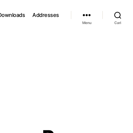
Downloads
Addresses
Menu
Cari