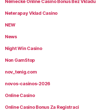
Německé Online Casino Bonus Bez Vkladu
Neterapay Vklad Casino
NEW
News
Night Win Casino
Non GamStop
nov_tenig.com
novos-casinos-2026
Online Casino
Online Casino Bonus Za Registraci