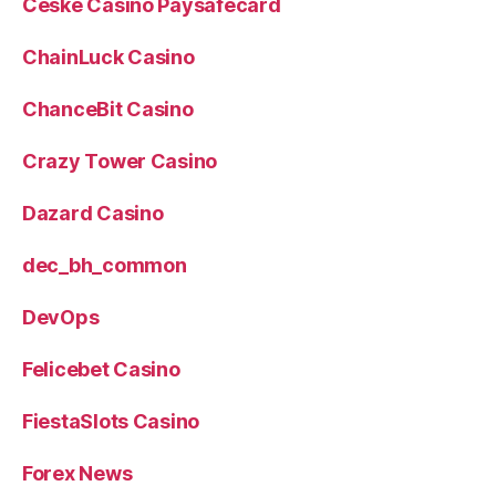
České Casino Paysafecard
ChainLuck Casino
ChanceBit Casino
Crazy Tower Сasino
Dazard Casino
dec_bh_common
DevOps
Felicebet Casino
FiestaSlots Casino
Forex News