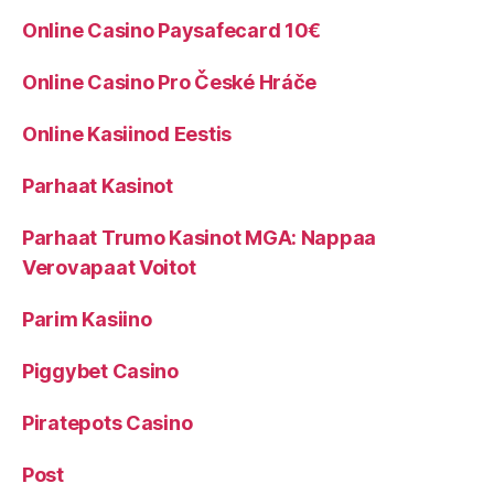
Online Casino Paysafecard 10€
Online Casino Pro České Hráče
Online Kasiinod Eestis
Parhaat Kasinot
Parhaat Trumo Kasinot MGA: Nappaa
Verovapaat Voitot
Parim Kasiino
Piggybet Casino
Piratepots Casino
Post