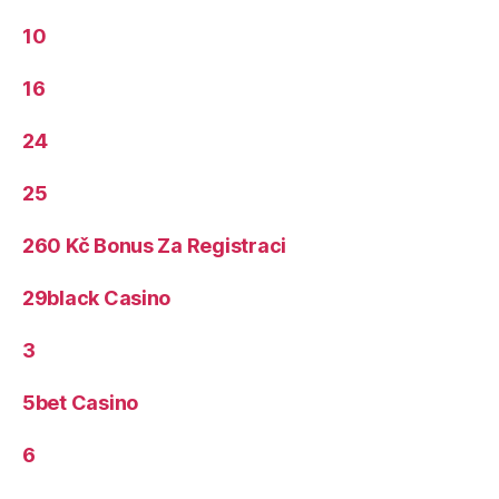
10
16
24
25
260 Kč Bonus Za Registraci
29black Casino
3
5bet Casino
6