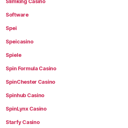
Slimking Casino
Software
Spei
Speicasino
Spiele
Spin Formula Casino
SpinChester Casino
Spinhub Casino
SpinLynx Casino
Starfy Casino