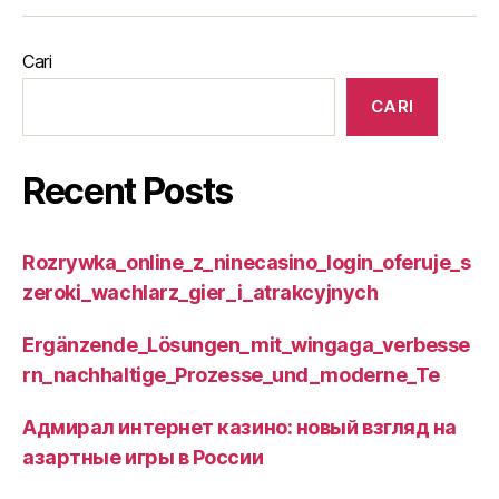
Cari
CARI
Recent Posts
Rozrywka_online_z_ninecasino_login_oferuje_s
zeroki_wachlarz_gier_i_atrakcyjnych
Ergänzende_Lösungen_mit_wingaga_verbesse
rn_nachhaltige_Prozesse_und_moderne_Te
Адмирал интернет казино: новый взгляд на
азартные игры в России