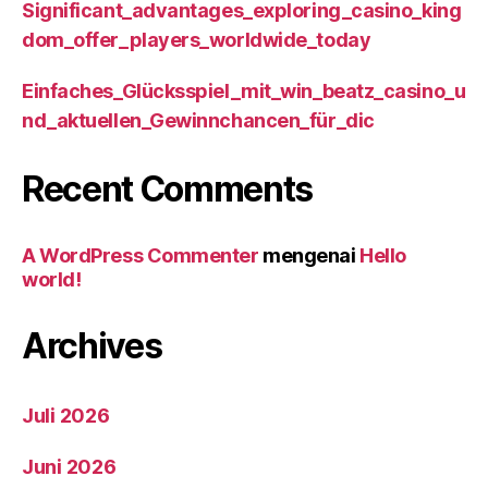
Significant_advantages_exploring_casino_king
dom_offer_players_worldwide_today
Einfaches_Glücksspiel_mit_win_beatz_casino_u
nd_aktuellen_Gewinnchancen_für_dic
Recent Comments
A WordPress Commenter
mengenai
Hello
world!
Archives
Juli 2026
Juni 2026