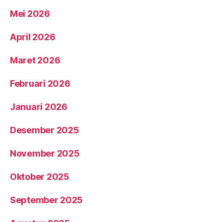
Mei 2026
April 2026
Maret 2026
Februari 2026
Januari 2026
Desember 2025
November 2025
Oktober 2025
September 2025