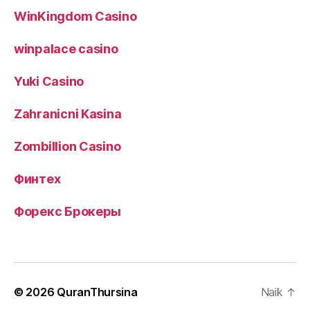
WinKingdom Casino
winpalace casino
Yuki Casino
Zahranicni Kasina
Zombillion Casino
Финтех
Форекс Брокеры
© 2026
QuranThursina
Naik
↑