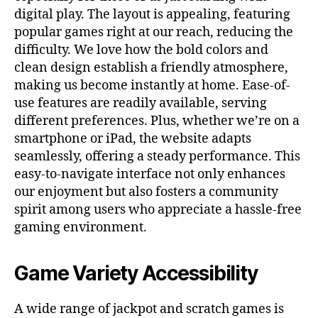
digital play. The layout is appealing, featuring
popular games right at our reach, reducing the
difficulty. We love how the bold colors and
clean design establish a friendly atmosphere,
making us become instantly at home. Ease-of-
use features are readily available, serving
different preferences. Plus, whether we’re on a
smartphone or iPad, the website adapts
seamlessly, offering a steady performance. This
easy-to-navigate interface not only enhances
our enjoyment but also fosters a community
spirit among users who appreciate a hassle-free
gaming environment.
Game Variety Accessibility
A wide range of jackpot and scratch games is