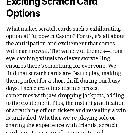
Exciting Scratch Card
Options
What makes scratch cards such a exhilarating
option at Turbowin Casino? For us, it’s all about
the anticipation and excitement that comes
with each reveal. The variety of themes—from
eye-catching visuals to clever storytelling—
ensures there’s something for everyone. We
find that scratch cards are fast to play, making
them perfect for a short thrill during our busy
days. Each card offers distinct prizes,
sometimes with jaw-dropping jackpots, adding
to the excitement. Plus, the instant gratification
of scratching off our tickets and revealing a win
is unrivaled. Whether we’re playing solo or
sharing the experience with friends, scratch
cards create a sense of community and