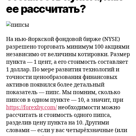
брокере
ее рассчитать?
Мошенничество
и
слив
денег
Фандинг
На нью-йоркской фондовой бирже (NYSE)
Пипс?
разрешено торговать минимум 100 акциями
независимо от величины котировки. Размер
пункта — 1 цент, а его стоимость составляет
1 доллар. По мере развития технологий и
точности ценообразования финансовых
активов появился более детальный
показатель — пипс. Мы помним, сколько
пипсов в одном пункте — 10, а значит, при
https://forexby.com/
необходимости можно
рассчитать и стоимость одного пипса,
разделив цену пункта на 10. Другими
словами — если у вас четырёхзначные (или