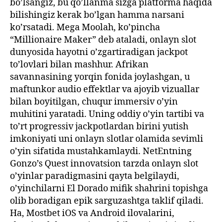
bo’lsangiz, bu qo’llanma sizga platforma haqida
bilishingiz kerak bo’lgan hamma narsani
ko’rsatadi. Mega Moolah, ko’pincha
“Millionaire Maker” deb ataladi, onlayn slot
dunyosida hayotni o’zgartiradigan jackpot
to’lovlari bilan mashhur. Afrikan
savannasining yorqin fonida joylashgan, u
maftunkor audio effektlar va ajoyib vizuallar
bilan boyitilgan, chuqur immersiv o’yin
muhitini yaratadi. Uning oddiy o’yin tartibi va
to’rt progressiv jackpotlardan birini yutish
imkoniyati uni onlayn slotlar olamida sevimli
o’yin sifatida mustahkamlaydi. NetEntning
Gonzo’s Quest innovatsion tarzda onlayn slot
o’yinlar paradigmasini qayta belgilaydi,
o’yinchilarni El Dorado mifik shahrini topishga
olib boradigan epik sarguzashtga taklif qiladi.
Ha, Mostbet iOS va Android ilovalarini,