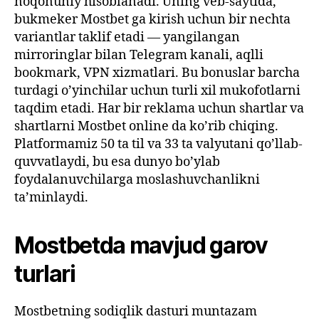
noqonuniy hisoblanadi. Uning veb-saytida,
bukmeker Mostbet ga kirish uchun bir nechta
variantlar taklif etadi — yangilangan
mirroringlar bilan Telegram kanali, aqlli
bookmark, VPN xizmatlari. Bu bonuslar barcha
turdagi o’yinchilar uchun turli xil mukofotlarni
taqdim etadi. Har bir reklama uchun shartlar va
shartlarni Mostbet online da ko’rib chiqing.
Platformamiz 50 ta til va 33 ta valyutani qo’llab-
quvvatlaydi, bu esa dunyo bo’ylab
foydalanuvchilarga moslashuvchanlikni
ta’minlaydi.
Mostbetda mavjud garov
turlari
Mostbetning sodiqlik dasturi muntazam