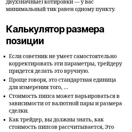
двухзначные) котировки — у вас
минимальный тик равен одному пункту.
Калькулятор размера
позиции
Если советник не умеет самостоятельно
корректировать эти параметры, трейдеру
придется делать это вручную.
Проще говоря, это стандартная единица
для измерения того, …
Стоимость пипса может варьироваться в
зависимости от валютной пары и размера
сделки.
Как трейдер, вы должны знать, как
стоимость пипсов рассчитывается, Это