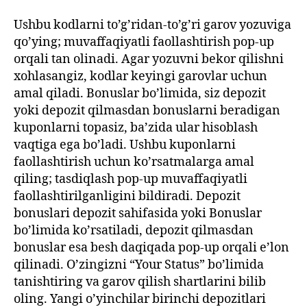
Ushbu kodlarni to’g’ridan-to’g’ri garov yozuviga
qo’ying; muvaffaqiyatli faollashtirish pop-up
orqali tan olinadi. Agar yozuvni bekor qilishni
xohlasangiz, kodlar keyingi garovlar uchun
amal qiladi. Bonuslar bo’limida, siz depozit
yoki depozit qilmasdan bonuslarni beradigan
kuponlarni topasiz, ba’zida ular hisoblash
vaqtiga ega bo’ladi. Ushbu kuponlarni
faollashtirish uchun ko’rsatmalarga amal
qiling; tasdiqlash pop-up muvaffaqiyatli
faollashtirilganligini bildiradi. Depozit
bonuslari depozit sahifasida yoki Bonuslar
bo’limida ko’rsatiladi, depozit qilmasdan
bonuslar esa besh daqiqada pop-up orqali e’lon
qilinadi. O’zingizni “Your Status” bo’limida
tanishtiring va garov qilish shartlarini bilib
oling. Yangi o’yinchilar birinchi depozitlari