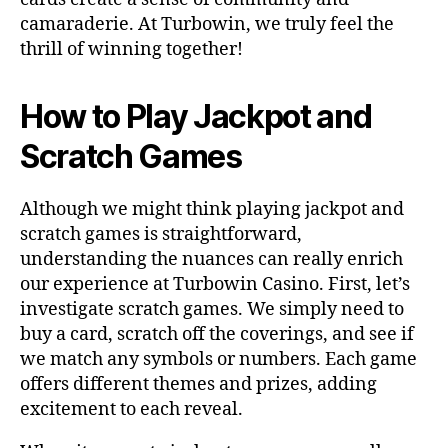
camaraderie. At Turbowin, we truly feel the
thrill of winning together!
How to Play Jackpot and
Scratch Games
Although we might think playing jackpot and
scratch games is straightforward,
understanding the nuances can really enrich
our experience at Turbowin Casino. First, let’s
investigate scratch games. We simply need to
buy a card, scratch off the coverings, and see if
we match any symbols or numbers. Each game
offers different themes and prizes, adding
excitement to each reveal.