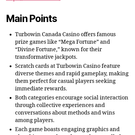
Main Points
Turbowin Canada Casino offers famous
prize games like “Mega Fortune” and
“Divine Fortune,” known for their
transformative jackpots.
Scratch cards at Turbowin Casino feature
diverse themes and rapid gameplay, making
them perfect for casual players seeking
immediate rewards.
Both categories encourage social interaction
through collective experiences and
conversations about methods and wins
among players.
Each game boasts engaging graphics and