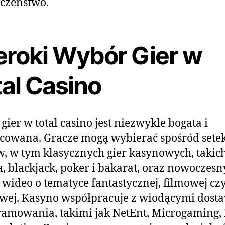
czeństwo.
eroki Wybór Gier w
tal Casino
 gier w total casino jest niezwykle bogata i
cowana. Gracze mogą wybierać spośród sete
w, w tym klasycznych gier kasynowych, takich
a, blackjack, poker i bakarat, oraz nowoczes
 wideo o tematyce fantastycznej, filmowej cz
wej. Kasyno współpracuje z wiodącymi dost
amowania, takimi jak NetEnt, Microgaming, 