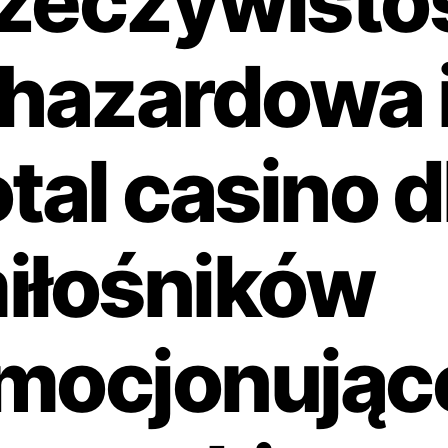
zeczywisto
 hazardowa 
otal casino d
iłośników
mocjonując