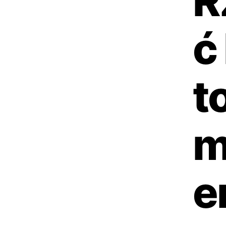
R
ć
t
m
e