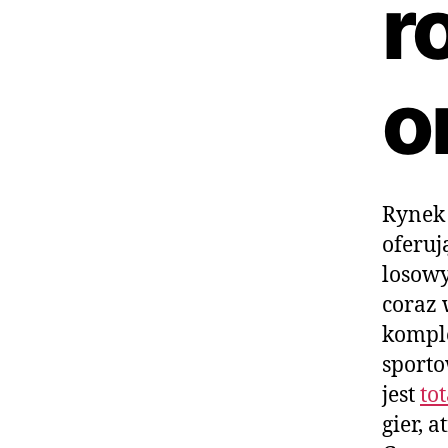
r
o
Rynek 
oferuj
losowy
coraz 
komple
sporto
jest
to
gier, 