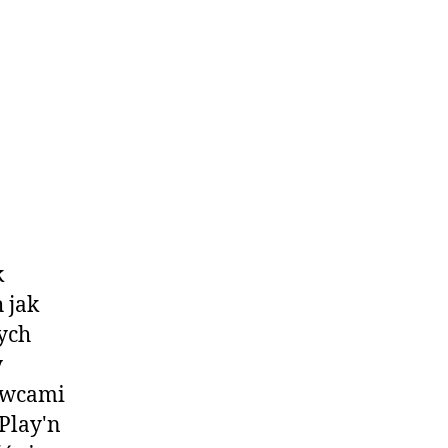
k
 jak
nych
y
awcami
Play'n