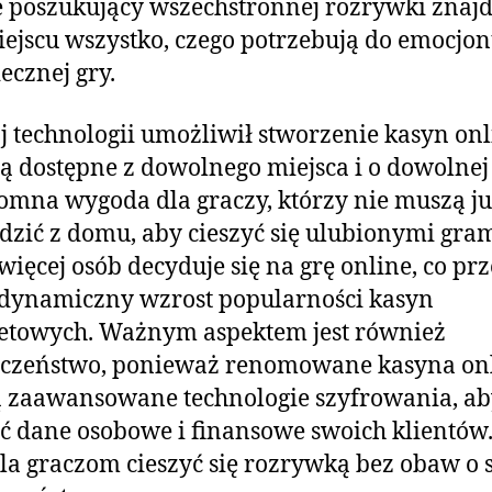
 poszukujący wszechstronnej rozrywki znaj
ejscu wszystko, czego potrzebują do emocjon
iecznej gry.
 technologii umożliwił stworzenie kasyn onl
są dostępne z dowolnego miejsca i o dowolnej
omna wygoda dla graczy, którzy nie muszą j
zić z domu, aby cieszyć się ulubionymi gram
więcej osób decyduje się na grę online, co pr
 dynamiczny wzrost popularności kasyn
etowych. Ważnym aspektem jest również
eczeństwo, ponieważ renomowane kasyna on
ą zaawansowane technologie szyfrowania, a
ć dane osobowe i finansowe swoich klientów.
a graczom cieszyć się rozrywką bez obaw o 