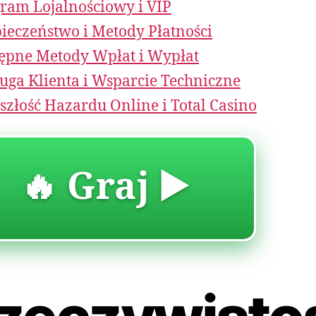
ram Lojalnościowy i VIP
ieczeństwo i Metody Płatności
ępne Metody Wpłat i Wypłat
uga Klienta i Wsparcie Techniczne
szłość Hazardu Online i Total Casino
🔥 Graj ▶️