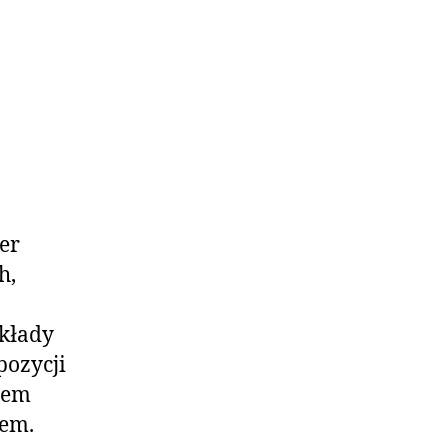
er
h,
akłady
pozycji
rem
sem.