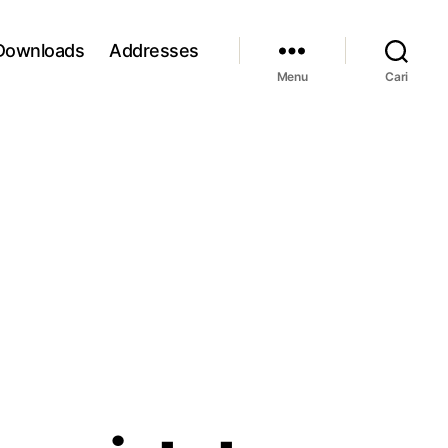
Downloads
Addresses
Menu
Cari