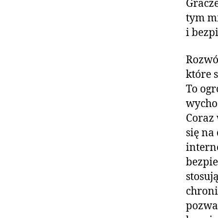
Gracze
tym mi
i bezp
Rozwój
które 
To ogr
wychod
Coraz 
się na
intern
bezpi
stosuj
chroni
pozwal