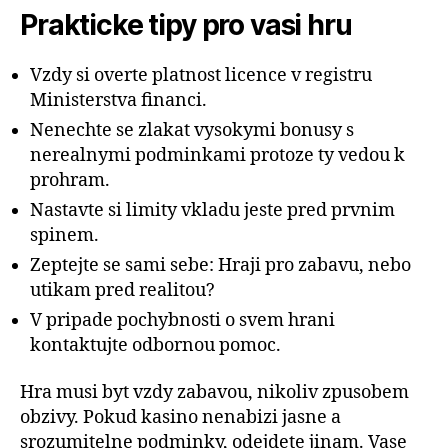
Prakticke tipy pro vasi hru
Vzdy si overte platnost licence v registru
Ministerstva financi.
Nenechte se zlakat vysokymi bonusy s
nerealnymi podminkami protoze ty vedou k
prohram.
Nastavte si limity vkladu jeste pred prvnim
spinem.
Zeptejte se sami sebe: Hraji pro zabavu, nebo
utikam pred realitou?
V pripade pochybnosti o svem hrani
kontaktujte odbornou pomoc.
Hra musi byt vzdy zabavou, nikoliv zpusobem
obzivy. Pokud kasino nenabizi jasne a
srozumitelne podminky, odejdete jinam. Vase