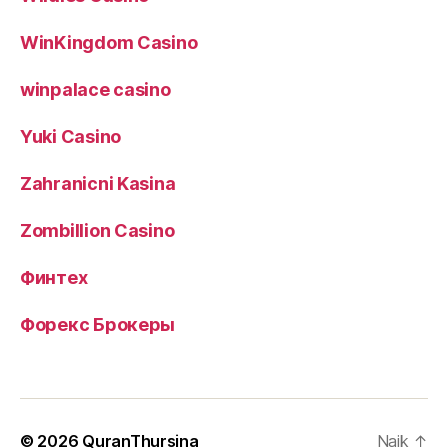
WinKingdom Casino
winpalace casino
Yuki Casino
Zahranicni Kasina
Zombillion Casino
Финтех
Форекс Брокеры
© 2026
QuranThursina
Naik
↑