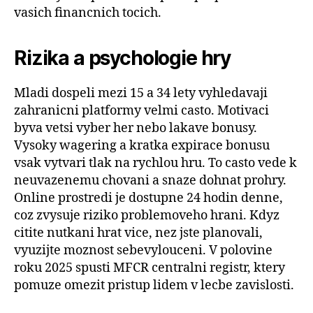
vasich financnich tocich.
Rizika a psychologie hry
Mladi dospeli mezi 15 a 34 lety vyhledavaji
zahranicni platformy velmi casto. Motivaci
byva vetsi vyber her nebo lakave bonusy.
Vysoky wagering a kratka expirace bonusu
vsak vytvari tlak na rychlou hru. To casto vede k
neuvazenemu chovani a snaze dohnat prohry.
Online prostredi je dostupne 24 hodin denne,
coz zvysuje riziko problemoveho hrani. Kdyz
citite nutkani hrat vice, nez jste planovali,
vyuzijte moznost sebevylouceni. V polovine
roku 2025 spusti MFCR centralni registr, ktery
pomuze omezit pristup lidem v lecbe zavislosti.