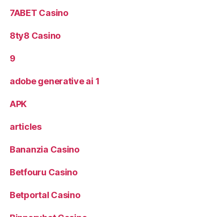
7ABET Casino
8ty8 Casino
9
adobe generative ai 1
APK
articles
Bananzia Casino
Betfouru Casino
Betportal Casino