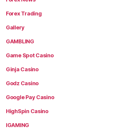
Forex Trading
Gallery
GAMBLING
Game Spot Casino
Ginja Casino
Godz Casino
Google Pay Casino
HighSpin Casino
IGAMING