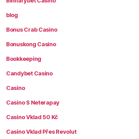
Binnarybet Casino
blog
Bonus Crab Casino
Bonuskong Casino
Bookkeeping
Candybet Casino
Casino
Casino S Neterapay
Casino Vklad 50 Kč
Casino Vklad Přes Revolut