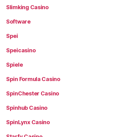
Slimking Casino
Software
Spei
Speicasino
Spiele
Spin Formula Casino
SpinChester Casino
Spinhub Casino
SpinLynx Casino
Starfy Casino