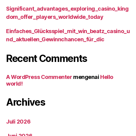
Significant_advantages_exploring_casino_king
dom_offer_players_worldwide_today
Einfaches_Glücksspiel_mit_win_beatz_casino_u
nd_aktuellen_Gewinnchancen_für_dic
Recent Comments
A WordPress Commenter
mengenai
Hello
world!
Archives
Juli 2026
Juni 2026