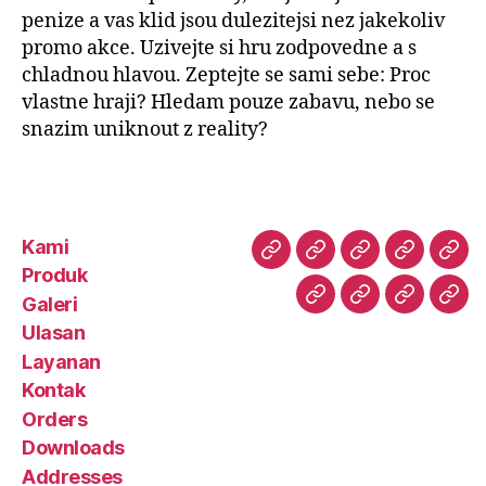
penize a vas klid jsou dulezitejsi nez jakekoliv
promo akce. Uzivejte si hru zodpovedne a s
chladnou hlavou. Zeptejte se sami sebe: Proc
vlastne hraji? Hledam pouze zabavu, nebo se
snazim uniknout z reality?
Kami
Kami
Produk
Galeri
Ulasan
Lay
Produk
Galeri
Kontak
Orders
Downloa
Add
Ulasan
Layanan
Kontak
Orders
Downloads
Addresses