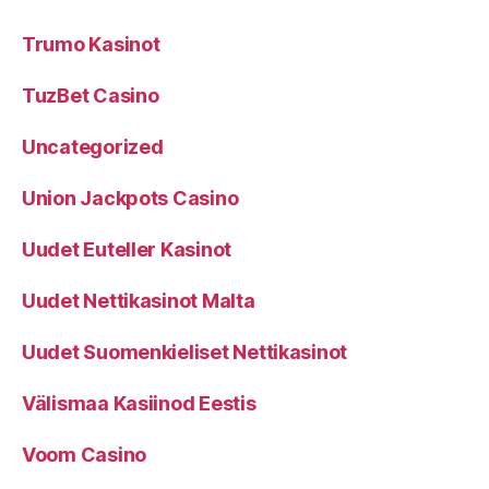
Trumo Kasinot
TuzBet Casino
Uncategorized
Union Jackpots Casino
Uudet Euteller Kasinot
Uudet Nettikasinot Malta
Uudet Suomenkieliset Nettikasinot
Välismaa Kasiinod Eestis
Voom Casino