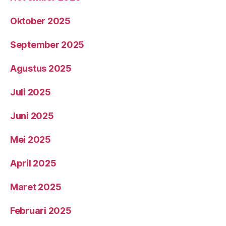
Oktober 2025
September 2025
Agustus 2025
Juli 2025
Juni 2025
Mei 2025
April 2025
Maret 2025
Februari 2025