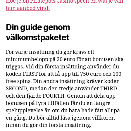
Hoe je bij Piratepots Casino speelt en wat je van
hun aanbod vindt
Din guide genom
välkomstpaketet
För varje insättning du gör krävs ett
minimumbelopp på 20 euro för att bonusen ska
triggas. Vid din första insättning använder du
koden FIRST för att få upp till 750 euro och 100
free spins. Din andra insättning kräver koden
SECOND, medan den tredje använder THIRD
och den fjärde FOURTH. Genom att dela upp
bonusen på fyra tillfällen får du en längre
spelupplevelse än om du bara hade fått allt på
en gång. Du bör alltid läsa igenom villkoren
innan du gör din första insättning.