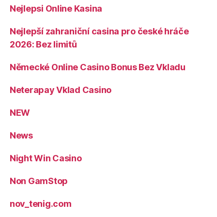
Nejlepsi Online Kasina
Nejlepší zahraniční casina pro české hráče
2026: Bez limitů
Německé Online Casino Bonus Bez Vkladu
Neterapay Vklad Casino
NEW
News
Night Win Casino
Non GamStop
nov_tenig.com