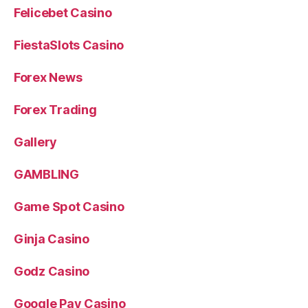
Felicebet Casino
FiestaSlots Casino
Forex News
Forex Trading
Gallery
GAMBLING
Game Spot Casino
Ginja Casino
Godz Casino
Google Pay Casino