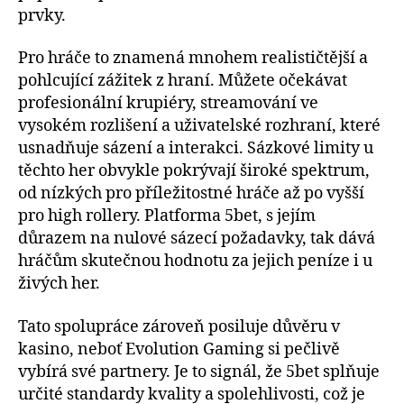
prvky.
Pro hráče to znamená mnohem realističtější a
pohlcující zážitek z hraní. Můžete očekávat
profesionální krupiéry, streamování ve
vysokém rozlišení a uživatelské rozhraní, které
usnadňuje sázení a interakci. Sázkové limity u
těchto her obvykle pokrývají široké spektrum,
od nízkých pro příležitostné hráče až po vyšší
pro high rollery. Platforma 5bet, s jejím
důrazem na nulové sázecí požadavky, tak dává
hráčům skutečnou hodnotu za jejich peníze i u
živých her.
Tato spolupráce zároveň posiluje důvěru v
kasino, neboť Evolution Gaming si pečlivě
vybírá své partnery. Je to signál, že 5bet splňuje
určité standardy kvality a spolehlivosti, což je