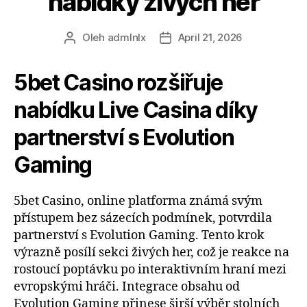
nabídky živých her
Oleh
admlnlx
April 21, 2026
Penulis
Tanggal
artikel
artikel
5bet Casino rozšiřuje
nabídku Live Casina díky
partnerství s Evolution
Gaming
5bet Casino, online platforma známá svým
přístupem bez sázecích podmínek, potvrdila
partnerství s Evolution Gaming. Tento krok
výrazně posílí sekci živých her, což je reakce na
rostoucí poptávku po interaktivním hraní mezi
evropskými hráči. Integrace obsahu od
Evolution Gaming přinese širší výběr stolních