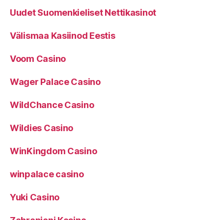
Uudet Suomenkieliset Nettikasinot
Välismaa Kasiinod Eestis
Voom Casino
Wager Palace Casino
WildChance Casino
Wildies Casino
WinKingdom Casino
winpalace casino
Yuki Casino