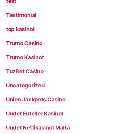
test
Testimonial
top kasinot
Trumo Casino
Trumo Kasinot
TuzBet Casino
Uncategorized
Union Jackpots Casino
Uudet Euteller Kasinot
Uudet Nettikasinot Malta