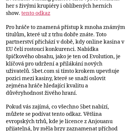
her s živými krupiéry i oblíbených herních
show.
tento odkaz
Pro hráče to znamená přístup k mnoha známým
titulům, které už z trhu dobře znáte. Toto
partnerství přichází v době, kdy online kasina v
EU čelí rostoucí konkurenci. Nabídka
špičkového obsahu, jako je ten od Evolution, je
klíčová pro udržení a přilákání nových
uživatelů. 5bet.com si tímto krokem upevňuje
pozici mezi kasiny, které se snaží oslovit
zejména hráče hledající kvalitu a
důvěryhodnost živého hraní.
Pokud vás zajímá, co všechno 5bet nabízí,
můžete se podívat tento odkaz. Většina
evropských trhů, kde je licence z Anjouanu
přijatelná, by měla brzy zaznamenat příchod