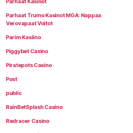
Parhaat Kasinot
Parhaat Trumo Kasinot MGA: Nappaa
Verovapaat Voitot
Parim Kasiino
Piggybet Casino
Piratepots Casino
Post
public
RainBetSplash Casino
Redracer Casino