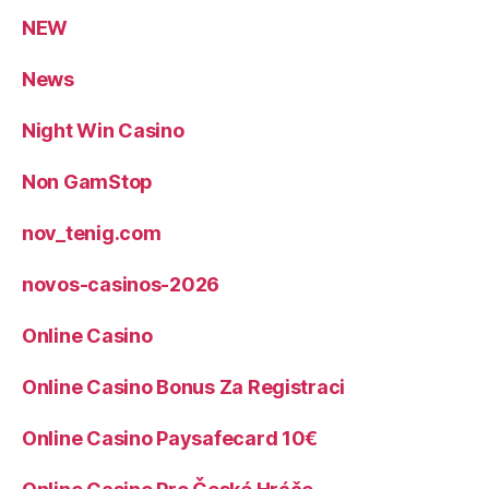
NEW
News
Night Win Casino
Non GamStop
nov_tenig.com
novos-casinos-2026
Online Casino
Online Casino Bonus Za Registraci
Online Casino Paysafecard 10€