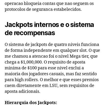
operacao bloqueia contas que nao seguem os
protocolos de seguranca estabelecidos.
Jackpots internos e o sistema
de recompensas
O sistema de jackpots de quatro niveis funciona
de forma independente em qualquer slot. O que
me chamou a atencao foi o nivel Mega tier, que
chega a $1,000,000. O requisito de aposta
minima de $100 para esse nivel exclui a
maioria dos jogadores casuais, mas faz sentido
para high rollers. O melhor e que esses premios
caem diretamente em LSU, sem requisitos de
aposta adicionais.
Hierarquia dos Jackpots: