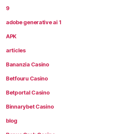
9
adobe generative ai 1
APK
articles
Bananzia Casino
Betfouru Casino
Betportal Casino
Binnarybet Casino
blog