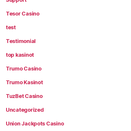
Tesor Casino
test
Testimonial
top kasinot
Trumo Casino
Trumo Kasinot
TuzBet Casino
Uncategorized
Union Jackpots Casino