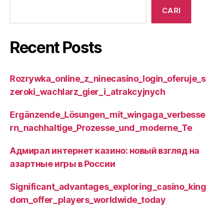
CARI
Recent Posts
Rozrywka_online_z_ninecasino_login_oferuje_s
zeroki_wachlarz_gier_i_atrakcyjnych
Ergänzende_Lösungen_mit_wingaga_verbesse
rn_nachhaltige_Prozesse_und_moderne_Te
Адмирал интернет казино: новый взгляд на
азартные игры в России
Significant_advantages_exploring_casino_king
dom_offer_players_worldwide_today