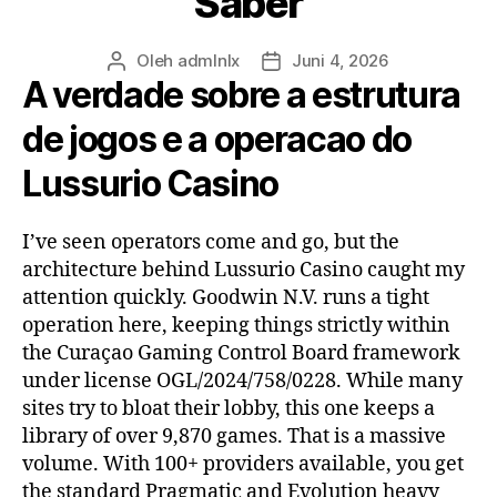
Saber
Oleh
admlnlx
Juni 4, 2026
Penulis
Tanggal
A verdade sobre a estrutura
artikel
artikel
de jogos e a operacao do
Lussurio Casino
I’ve seen operators come and go, but the
architecture behind Lussurio Casino caught my
attention quickly. Goodwin N.V. runs a tight
operation here, keeping things strictly within
the Curaçao Gaming Control Board framework
under license OGL/2024/758/0228. While many
sites try to bloat their lobby, this one keeps a
library of over 9,870 games. That is a massive
volume. With 100+ providers available, you get
the standard Pragmatic and Evolution heavy