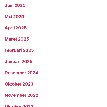
Juni 2025
Mei 2025
April 2025
Maret 2025
Februari 2025
Januari 2025
Desember 2024
Oktober 2023
November 2022
Oktober 2022