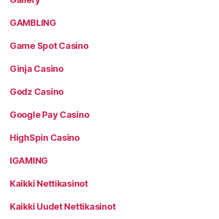
GAMBLING
Game Spot Casino
Ginja Casino
Godz Casino
Google Pay Casino
HighSpin Casino
IGAMING
Kaikki Nettikasinot
Kaikki Uudet Nettikasinot