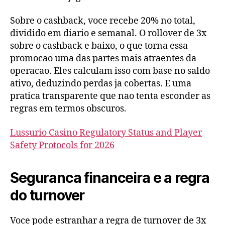
Sobre o cashback, voce recebe 20% no total,
dividido em diario e semanal. O rollover de 3x
sobre o cashback e baixo, o que torna essa
promocao uma das partes mais atraentes da
operacao. Eles calculam isso com base no saldo
ativo, deduzindo perdas ja cobertas. E uma
pratica transparente que nao tenta esconder as
regras em termos obscuros.
Lussurio Casino Regulatory Status and Player
Safety Protocols for 2026
Seguranca financeira e a regra
do turnover
Voce pode estranhar a regra de turnover de 3x