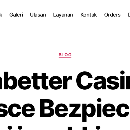
k
Galeri
Ulasan
Layanan
Kontak
Orders
Kategori
BLOG
better Cas
sce Bezpie