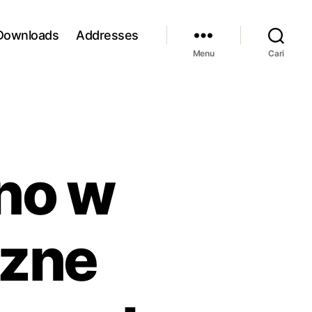
Downloads
Addresses
Menu
Cari
ino w
czne