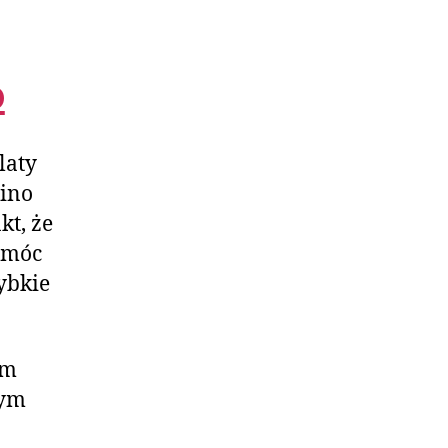
o
laty
sino
kt, że
 móc
ybkie
im
tym