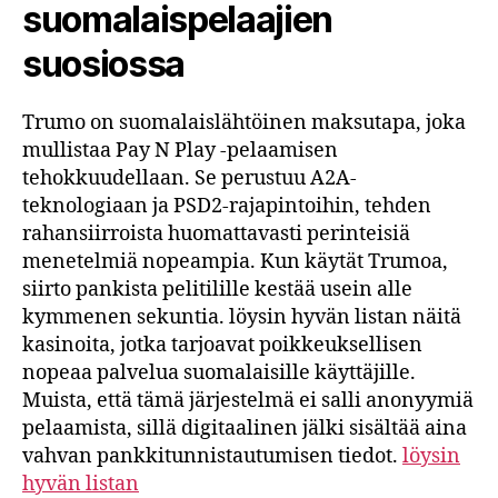
suomalaispelaajien
suosiossa
Trumo on suomalaislähtöinen maksutapa, joka
mullistaa Pay N Play -pelaamisen
tehokkuudellaan. Se perustuu A2A-
teknologiaan ja PSD2-rajapintoihin, tehden
rahansiirroista huomattavasti perinteisiä
menetelmiä nopeampia. Kun käytät Trumoa,
siirto pankista pelitilille kestää usein alle
kymmenen sekuntia. löysin hyvän listan näitä
kasinoita, jotka tarjoavat poikkeuksellisen
nopeaa palvelua suomalaisille käyttäjille.
Muista, että tämä järjestelmä ei salli anonyymiä
pelaamista, sillä digitaalinen jälki sisältää aina
vahvan pankkitunnistautumisen tiedot.
löysin
hyvän listan