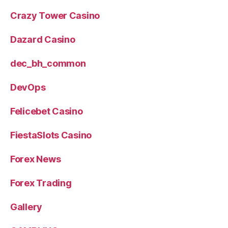
Crazy Tower Сasino
Dazard Casino
dec_bh_common
DevOps
Felicebet Casino
FiestaSlots Casino
Forex News
Forex Trading
Gallery