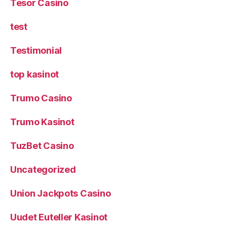
Tesor Casino
test
Testimonial
top kasinot
Trumo Casino
Trumo Kasinot
TuzBet Casino
Uncategorized
Union Jackpots Casino
Uudet Euteller Kasinot