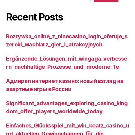
Recent Posts
Rozrywka_online_z_ninecasino_login_oferuje_s
zeroki_wachlarz_gier_i_atrakcyjnych
Ergänzende_Lösungen_mit_wingaga_verbesse
rn_nachhaltige_Prozesse_und_moderne_Te
Адмирал интернет казино: новый взгляд на
азартные игры в России
Significant_advantages_exploring_casino_king
dom_offer_players_worldwide_today
Einfaches_Glücksspiel_mit_win_beatz_casino_u
nd_aktuellen_Gewinnchancen_für_dic