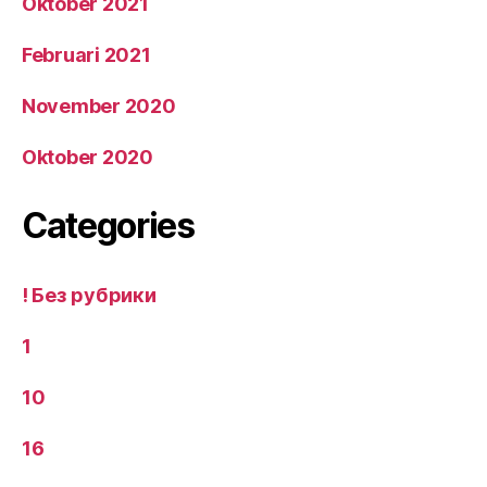
Oktober 2021
Februari 2021
November 2020
Oktober 2020
Categories
! Без рубрики
1
10
16