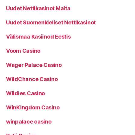
Uudet Nettikasinot Malta
Uudet Suomenkieliset Nettikasinot
Välismaa Kasiinod Eestis
Voom Casino
Wager Palace Casino
WildChance Casino
Wildies Casino
WinKingdom Casino
winpalace casino