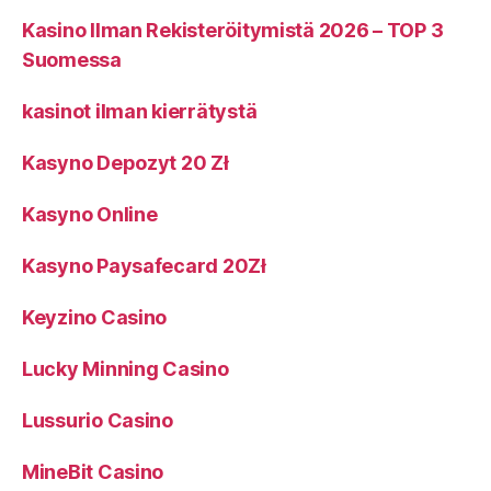
Kasino Ilman Rekisteröitymistä 2026 – TOP 3
Suomessa
kasinot ilman kierrätystä
Kasyno Depozyt 20 Zł
Kasyno Online
Kasyno Paysafecard 20Zł
Keyzino Casino
Lucky Minning Casino
Lussurio Casino
MineBit Casino