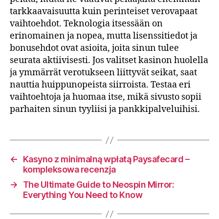
tarkkaavaisuutta kuin perinteiset verovapaat
vaihtoehdot. Teknologia itsessään on
erinomainen ja nopea, mutta lisenssitiedot ja
bonusehdot ovat asioita, joita sinun tulee
seurata aktiivisesti. Jos valitset kasinon huolella
ja ymmärrät verotukseen liittyvät seikat, saat
nauttia huippunopeista siirroista. Testaa eri
vaihtoehtoja ja huomaa itse, mikä sivusto sopii
parhaiten sinun tyyliisi ja pankkipalveluihisi.
←
Kasyno z minimalną wpłatą Paysafecard –
kompleksowa recenzja
→
The Ultimate Guide to Neospin Mirror:
Everything You Need to Know