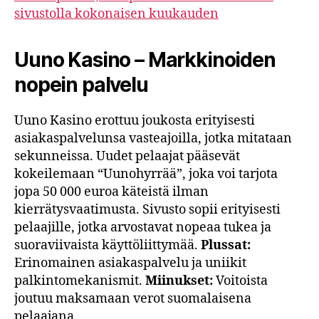
sivustolla kokonaisen kuukauden
Uuno Kasino – Markkinoiden
nopein palvelu
Uuno Kasino erottuu joukosta erityisesti
asiakaspalvelunsa vasteajoilla, jotka mitataan
sekunneissa. Uudet pelaajat pääsevät
kokeilemaan “Uunohyrrää”, joka voi tarjota
jopa 50 000 euroa käteistä ilman
kierrätysvaatimusta. Sivusto sopii erityisesti
pelaajille, jotka arvostavat nopeaa tukea ja
suoraviivaista käyttöliittymää.
Plussat:
Erinomainen asiakaspalvelu ja uniikit
palkintomekanismit.
Miinukset:
Voitoista
joutuu maksamaan verot suomalaisena
pelaajana.