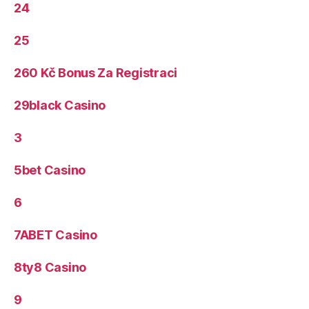
24
25
260 Kč Bonus Za Registraci
29black Casino
3
5bet Casino
6
7ABET Casino
8ty8 Casino
9