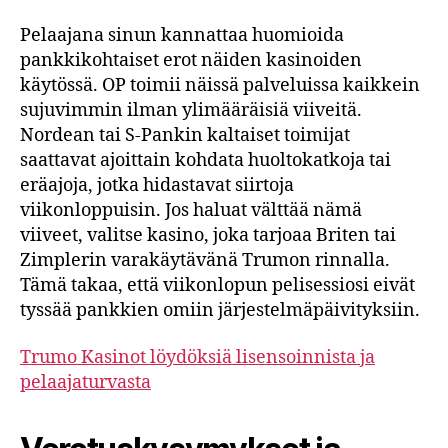
Pelaajana sinun kannattaa huomioida
pankkikohtaiset erot näiden kasinoiden
käytössä. OP toimii näissä palveluissa kaikkein
sujuvimmin ilman ylimääräisiä viiveitä.
Nordean tai S-Pankin kaltaiset toimijat
saattavat ajoittain kohdata huoltokatkoja tai
eräajoja, jotka hidastavat siirtoja
viikonloppuisin. Jos haluat välttää nämä
viiveet, valitse kasino, joka tarjoaa Briten tai
Zimplerin varakäytävänä Trumon rinnalla.
Tämä takaa, että viikonlopun pelisessiosi eivät
tyssää pankkien omiin järjestelmäpäivityksiin.
Trumo Kasinot löydöksiä lisensoinnista ja
pelaajaturvasta