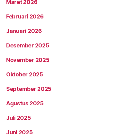
Maret 2026
Februari 2026
Januari 2026
Desember 2025
November 2025
Oktober 2025
September 2025
Agustus 2025
Juli 2025
Juni 2025