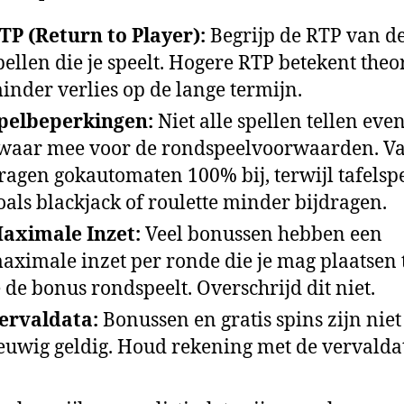
TP (Return to Player):
Begrijp de RTP van d
pellen die je speelt. Hogere RTP betekent theo
inder verlies op de lange termijn.
pelbeperkingen:
Niet alle spellen tellen eve
waar mee voor de rondspeelvoorwaarden. V
ragen gokautomaten 100% bij, terwijl tafelsp
oals blackjack of roulette minder bijdragen.
aximale Inzet:
Veel bonussen hebben een
aximale inzet per ronde die je mag plaatsen 
e de bonus rondspeelt. Overschrijd dit niet.
ervaldata:
Bonussen en gratis spins zijn niet
euwig geldig. Houd rekening met de vervald