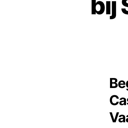
bij
Be
Ca
Va