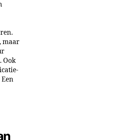
m
eren.
n, maar
ur
. Ook
icatie-
. Een
an