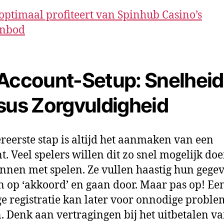
optimaal profiteert van Spinhub Casino’s
anbod
Account-Setup: Snelheid
sus Zorgvuldigheid
ereerste stap is altijd het aanmaken van een
t. Veel spelers willen dit zo snel mogelijk do
innen met spelen. Ze vullen haastig hun gegev
n op ‘akkoord’ en gaan door. Maar pas op! Ee
ge registratie kan later voor onnodige probl
. Denk aan vertragingen bij het uitbetalen v