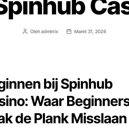
 Spinhub Ca
Oleh
admlnlx
Maret 31, 2026
Penulis
Tanggal
artikel
artikel
ginnen bij Spinhub
sino: Waar Beginner
ak de Plank Misslaan