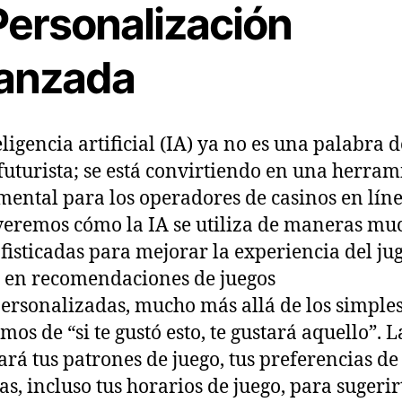
Personalización
anzada
eligencia artificial (IA) ya no es una palabra d
uturista; se está convirtiendo en una herram
ental para los operadores de casinos en líne
veremos cómo la IA se utiliza de maneras mu
fisticadas para mejorar la experiencia del ju
 en recomendaciones de juegos
ersonalizadas, mucho más allá de los simple
mos de “si te gustó esto, te gustará aquello”. L
ará tus patrones de juego, tus preferencias de
as, incluso tus horarios de juego, para sugerir