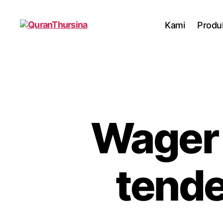
Kami
Produ
QuranThursina
Wager 
tende