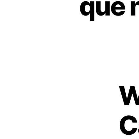
que 
W
C