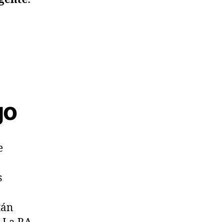
go
e
s
tán