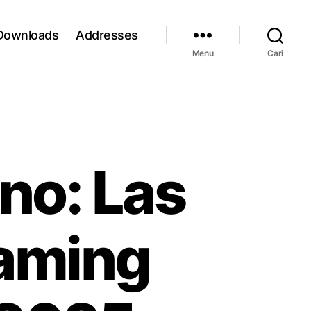
Downloads
Addresses
Menu
Cari
no: Las
Gaming