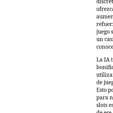
discre
ofrezc
aument
refuer
juego 
un cas
conoce
La IA 
bonifi
utiliz
de jueg
Esto p
para n
slots 
de ese