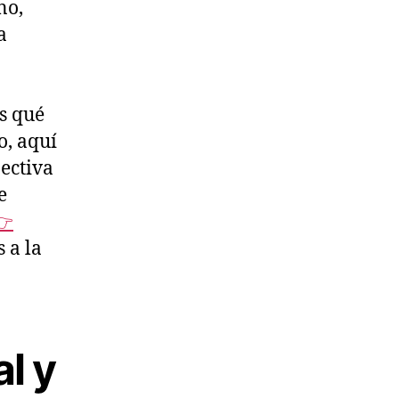
no,
a
s qué
o, aquí
pectiva
e
👉
 a la
al y