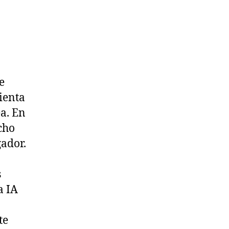
e
ienta
a. En
cho
gador.
s
a IA
te