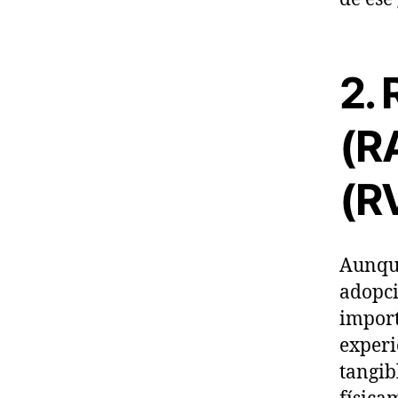
2.
(RA
(R
Aunque
adopci
import
experi
tangib