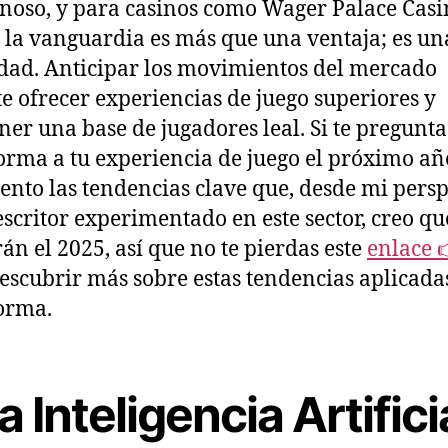
inoso, y para casinos como Wager Palace Casi
a la vanguardia es más que una ventaja; es un
dad. Anticipar los movimientos del mercado
e ofrecer experiencias de juego superiores y
er una base de jugadores leal. Si te pregunta
orma a tu experiencia de juego el próximo añ
sento las tendencias clave que, desde mi pers
scritor experimentado en este sector, creo qu
rán el 2025, así que no te pierdas este
enlace 
escubrir más sobre estas tendencias aplicadas
orma.
La Inteligencia Artifici